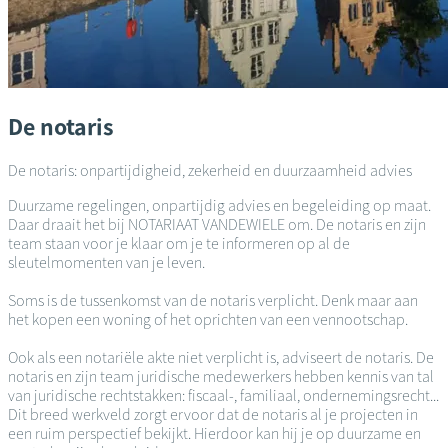
De notaris
De notaris: onpartijdigheid, zekerheid en duurzaamheid advies
Duurzame regelingen, onpartijdig advies en begeleiding op maat.
Daar draait het bij NOTARIAAT VANDEWIELE om. De notaris en zijn
team staan voor je klaar om je te informeren op al de
sleutelmomenten van je leven.
Soms is de tussenkomst van de notaris verplicht. Denk maar aan
het kopen een woning of het oprichten van een vennootschap.
Ook als een notariële akte niet verplicht is, adviseert de notaris. De
notaris en zijn team juridische medewerkers hebben kennis van tal
van juridische rechtstakken: fiscaal-, familiaal, ondernemingsrecht...
Dit breed werkveld zorgt ervoor dat de notaris al je projecten in
een ruim perspectief bekijkt. Hierdoor kan hij je op duurzame en