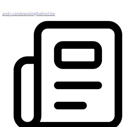
andy.vandewiele@belnot.be